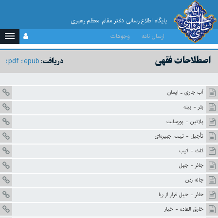
پایگاه اطلاع رسانی دفتر مقام معظم رهبری
ارسال نامه
وجوهات
اصطلاحات فقهى
pdf
epub
دریافت:
آب جارى ـ ايمان
بئر - بينه
پلاتين - پورسانت
تأجيل - تيمم جبيره‌اى
ثلث - ثيب
جائر - جهل
چانه زدن
حائر - حيل فرار از ربا
خارق العاده - خيار