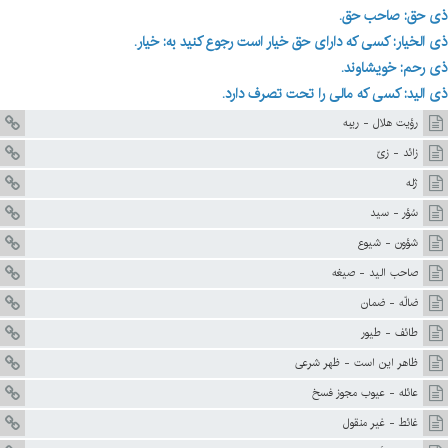
ذی حق: صاحب حق.
ذی الخیار: کسی که دارای حق خیار است رجوع کنید به: خیار.
ذی رحم: خویشاوند.
ذی الید: کسی که مالی را تحت تصرف دارد
.
رؤيت هلال - ريبه
زائد - زىّ
ژله
سُؤر - سيد
شؤون - شيوع
صاحب اليد - صيغه
ضالّه - ضمان
طائف - طيور
ظاهر اين است - ظهر شرعى
عائله - عيوب مجوز فسخ
غائط - غير منقول