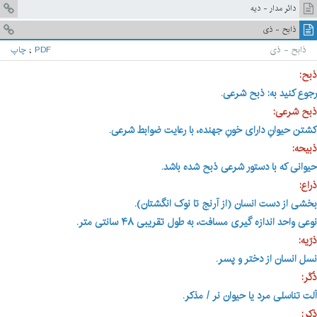
دائر مدار - ديه
ذابح - ذى
ذابح - ذى
PDF
;
چاپ
ذبح:
رجوع کنید به: ذبح شرعی.
ذبح شرعی:
کشتن حیوانِ دارای خونِ جهنده، با رعایت ضوابط شرعی.
ذبیحه:
حیوانی که با دستور شرعی ذبح شده باشد
.
ذراع:
بخشی از دست انسان (از آرنج تا نوک انگشتان).
نوعی واحد اندازه گیری مسافت، به طول تقریبی ۴۸ سانتی متر.
ذرّیه:
نسل انسان از دختر و پسر.
ذَکَر:
آلت تناسلی مرد یا حیوان نر / مذکر.
ذِکر: