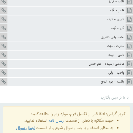
فائت - فَىْءْ
قاصر - قَيُّم
کابين - کيف
گرو - گواه
لحد-لیالی تشریق
ماترك ـ ميّت
ناتنى - نيت
هاشمى (سيد) - هم جنس
واجب - ولّى
يائسه - يوم الدفع
با ما در میان بگذارید
کاربر گرامی؛ لطفا قبل از تکمیل فرم، موارد زیر را مطالعه کنید:
جهت مکاتبه با دفتر، از قسمت
ارسال نامه
استفاده نمایید.
به منظور استفتاء یا ارسال سوال شرعی، از قسمت
ارسال سوال