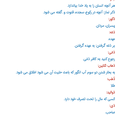
هر آنچه انسان را به یاد خدا بیاندازد
.
ذکر نماز: آنچه در رکوع، سجده، قنوت و..گفته می شود.
ذکور:
پسران، مردان.
ذمّه:
عهده.
بر ذمّه گرفتن: به عهده گرفتن.
ذمّی:
رجوع کنید به: کافر ذمّی.
ذهاب ثلثین:
به بخار شدن دو سوم آب انگور که باعث حلیت آن می شود اطلاق می شود.
ذَهَب:
طلا
ذوالید:
کسی که مال را تحت تصرف خود دارد
.
ذی:
صاحب.