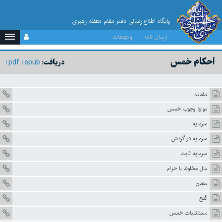
پایگاه اطلاع رسانی دفتر مقام معظم رهبری
ارسال نامه
وجوهات
احکام خمس
pdf
epub
دریافت:
مقدمه
موارد وجوب خمس
سرمايه
سرمایه در گردش
سرمایه ثابت
مال مخلوط با حرام
معدن
گنج
مستثنيات خمس