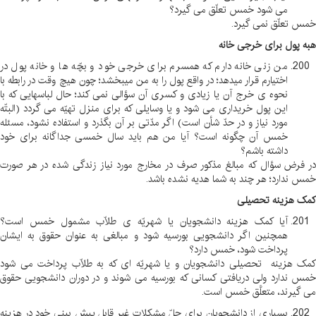
می شود خمس تعلّق می گیرد؟
خمس تعلّق نمی گیرد
.
هبه پول برای خرجی خانه
من زنی خانه دارم که همسرم برای خرجی خود و بچّه ها و خانه پول در
اختیارم قرار میدهد؛ در واقع پول را به من میبخشد؛ چون هیچ وقت در رابطه با
نحوه ی خرج آن یا زیادی و کسری آن سؤالی نمی کند؛ حال لباسهایی که با
این پول خریداری می شود و یا وسایلی که برای منزل تهیّه می گردد (البتّه
مورد نیاز و در حدّ شأن است) اگر مدّتی بر آن بگذرد و استفاده نشود، مسئله
خمس آن چگونه است؟ آیا من هم باید سال خمسی جداگانه برای خود
داشته باشم؟
در فرض سؤال که مبالغ مذکور صرف در مخارج مورد نیاز زندگی شده در هر صورت
خمس ندارد؛ هر چند به شما هدیه نشده باشد
.
کمک هزینه تحصیلی
آیا کمک هزینه دانشجویان یا شهریّه ی طلّاب مشمول خمس است؟
همچنین اگر دانشجویی بورسیه شود و مبالغی به عنوان حقوق به ایشان
پرداخت شود، خمس دارد؟
کمک هزینه تحصیلی دانشجویان و یا شهریّه ای که به طلّاب پرداخت می شود
خمس ندارد ولی دریافتی کسانی که بورسیه می شوند و در دوران دانشجویی حقوق
می گیرند، متعلَّق خمس است
.
بسیاری از دانشجویان برای حلّ مشکلات غیر قابل پیش بینی خود در هزینه