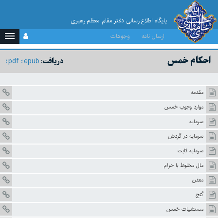
پایگاه اطلاع رسانی دفتر مقام معظم رهبری
ارسال نامه
وجوهات
احکام خمس
pdf
epub
دریافت:
مقدمه
موارد وجوب خمس
سرمايه
سرمایه در گردش
سرمایه ثابت
مال مخلوط با حرام
معدن
گنج
مستثنيات خمس