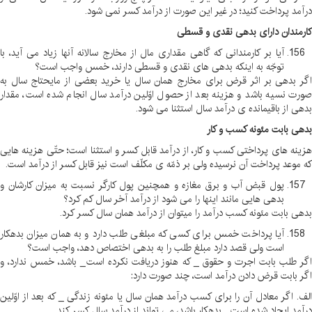
درآمد پرداخت کنید؛ در غیر این صورت از درآمد کسر نمی شود
.
کارمندان دارای بدهی نقدی و قسطی
آیا بر کارمندانی که گاهی مقداری مال از مخارج سالانه آنها زیاد می آید، با
توجّه به اینکه بدهی های نقدی و قسطی دارند، خمس واجب است؟
اگر بدهی بر اثر قرض برای مخارج همان سال یا خرید بعضی از مایحتاج سال به
صورت نسیه باشد و هزینه بعد از حصول اوّلین درآمد سال انجام شده است، مقدار
بدهی از باقیمانده ی درآمد سال استثنا می شود
.
بدهی بابت مئونه کسب و کار
هزینه های پرداختی کسب و کار، از درآمد قابل کسر و استثنا است؛ حتّی هزینه هایی
که موعد پرداخت آن نرسیده ولی بر ذمّه ی مکلّف است نیز قابل کسر از درآمد است
.
پول قبض آب و برق مغازه و همچنین پول کارگر نسبت به میزان کارشان و
بدهی هایی مانند اینها را می شود از درآمد آخر سال کم کرد؟
بدهی بابت مئونه کسب درآمد را میتوان از درآمد همان سال کسر کرد
.
آیا پرداخت خمس برای کسی که مبلغی طلب دارد و به همان میزان بدهکار
است ولی قصد دارد مبلغ طلب را به بدهی اختصاص دهد، واجب است؟
اگر طلب بابت اجرت و حقوق _ که هنوز دریافت نکرده است _ باشد، خمس ندارد، و
اگر بابت قرض دادن درآمد است، چند صورت دارد
:
الف. اگر معادل آن را برای کسب درآمد همان سال یا مئونه زندگی _ که بعد از اوّلین
درآمد ایجاد شده است _ بدهکار باشد، می تواند از درآمد سال کسر کند
.