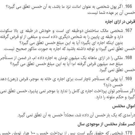
اگر پول شخصی به عنوان امانت نزد ما باشد، به آن خمس تعلّق می گیرد؟
خمس آن بر عهده شما نیست
.
قرض در ازای اجاره
شخصی مالک ساختمان دوطبقه ای است و خودش در طبقه ی بالا سکونت
دارد و طبقه ی پایین را به شخص دیگری داده است و مبلغی از او قرض گرفته
بدون اینکه اجاره ای بگیرد؛ آیا به این مبلغ خمس تعلّق می گیرد؟
خمس تعلّق نمی گیرد؛ و توجّه داشته باشید که اجاره به صورت مذکور صحیح نیست
.
ملکی را در ازای ماهانه یک میلیون تومان به اجاره داده ام، در ضمن از مستأجر
مبلغ صد میلیون قرض گرفته ام؛ آیا به این مبلغ خمس تعلّق می گیرد؟
خمس تعلّق نمی گیرد
.
آیا پولی که مستأجر ناچار است برای اجاره ی خانه به موجر، قرض (رهن) دهد
خمس دارد؟
اگر مستأجر توان پرداخت اجاره ی کامل را ندارد یا موجر نمی پذیرد، خمس تعلّق نمی
گیرد و حکم مئونه را دارد
.
اموال مخمّس
درآمدی که یک بار خمس آن داده شد، مجدّداً خمس به آن تعلّق نمی گیرد
.
کسر مقدار مخمّس از موجودی سال
شخصی که حقوق بگیر است پس از پرداخت خمس، ۱۰۰ هزار تومان خمس