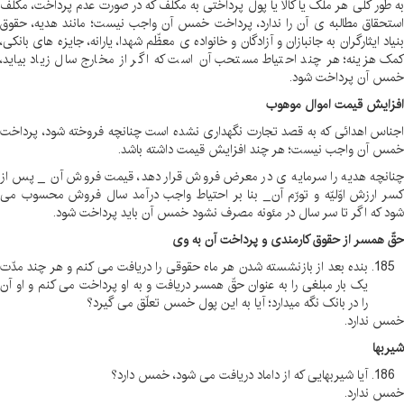
به طور کلی هر ملک یا کالا یا پول پرداختی به مکلّف که در صورت عدم پرداخت، مکلّف
استحقاق مطالبه ی آن را ندارد، پرداخت خمس آن واجب نیست؛ مانند هدیه، حقوق
بنیاد ایثارگران به جانبازان و آزادگان و خانواده ی معظّم شهدا، یارانه، جایزه های بانکی،
کمک هزینه؛ هر چند احتیاط مستحب آن است که اگر از مخارج سال زیاد بیاید،
خمس آن پرداخت شود
.
افزایش قیمت اموال موهوب
اجناس اهدائی که به قصد تجارت نگهداری نشده است چنانچه فروخته شود، پرداخت
خمس آن واجب نیست؛ هر چند افزایش قیمت داشته باشد
.
چنانچه هدیه را سرمایه ی در معرض فروش قرار دهد، قیمت فروش آن _ پس از
کسر ارزش اوّلیّه و تورّم آن _ بنا بر احتیاط واجب درآمد سال فروش محسوب می
شود که اگر تا سر سال در مئونه مصرف نشود خمس آن باید پرداخت شود
.
حقّ همسر از حقوق کارمندی و پرداخت آن به وی
بنده بعد از بازنشسته شدن هر ماه حقوقی را دریافت می کنم و هر چند مدّت
یک بار مبلغی را به عنوان حقّ همسر دریافت و به او پرداخت می کنم و او آن
را در بانک نگه میدارد؛ آیا به این پول خمس تعلّق می گیرد؟
خمس ندارد
.
شیربها
آیا شیربهایی که از داماد دریافت می شود، خمس دارد؟
خمس ندارد
.