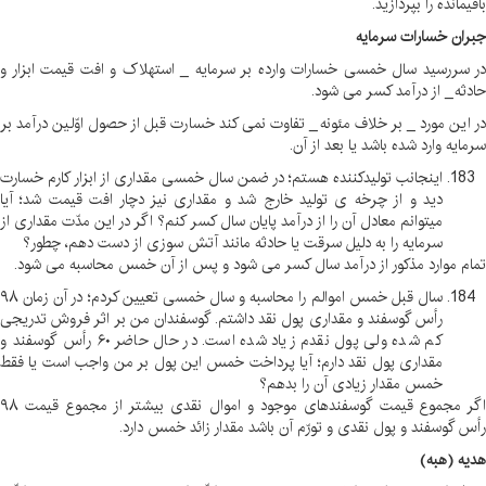
باقیمانده را بپردازید
.
جبران خسارات سرمایه
در سررسید سال خمسی خسارات وارده بر سرمایه _ استهلاک و افت قیمت ابزار و
حادثه _ از درآمد کسر می شود
.
در این مورد _ بر خلاف مئونه _ تفاوت نمی کند خسارت قبل از حصول اوّلین درآمد بر
سرمایه وارد شده باشد یا بعد از آن
.
اینجانب تولیدکننده هستم؛ در ضمن سال خمسی مقداری از ابزار کارم خسارت
دید و از چرخه ی تولید خارج شد و مقداری نیز دچار افت قیمت شد؛ آیا
میتوانم معادل آن را از درآمد پایان سال کسر کنم؟ اگر در این مدّت مقداری از
سرمایه را به دلیل سرقت یا حادثه مانند آتش سوزی از دست دهم، چطور؟
تمام موارد مذکور از درآمد سال کسر می شود و پس از آن خمس محاسبه می شود
.
سال قبل خمس اموالم را محاسبه و سال خمسی تعیین کردم؛ در آن زمان ۹۸
رأس گوسفند و مقداری پول نقد داشتم. گوسفندان من بر اثر فروش تدریجی
کم شده ولی پول نقدم زیاد شده است. در حال حاضر ۶۰ رأس گوسفند و
مقداری پول نقد دارم؛ آیا پرداخت خمس این پول بر من واجب است یا فقط
خمس مقدار زیادی آن را بدهم؟
اگر مجموع قیمت گوسفندهای موجود و اموال نقدی بیشتر از مجموع قیمت ۹۸
رأس گوسفند و پول نقدی و تورّم آن باشد مقدار زائد خمس دارد
.
هدیه (هبه)