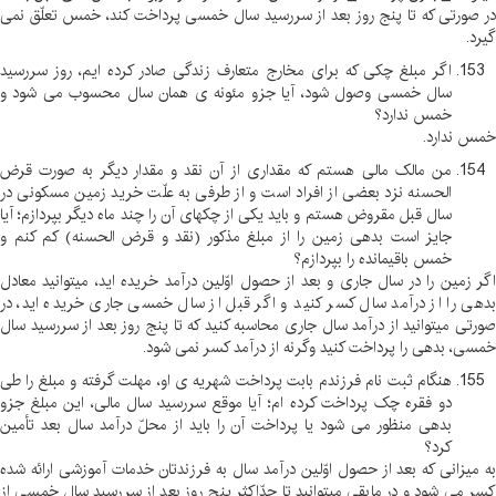
در صورتی که تا پنج روز بعد از سررسید سال خمسی پرداخت کند، خمس تعلّق نمی
گیرد
.
اگر مبلغ چکی که برای مخارج متعارف زندگی صادر کرده ایم، روز سررسید
سال خمسی وصول شود، آیا جزو مئونه ی همان سال محسوب می شود و
خمس ندارد؟
خمس ندارد
.
من مالک مالی هستم که مقداری از آن نقد و مقدار دیگر به صورت قرض
الحسنه نزد بعضی از افراد است و از طرفی به علّت خرید زمین مسکونی در
سال قبل مقروض هستم و باید یکی از چکهای آن را چند ماه دیگر بپردازم؛ آیا
جایز است بدهی زمین را از مبلغ مذکور (نقد و قرض الحسنه) کم کنم و
خمس باقیمانده را بپردازم؟
اگر زمین را در سال جاری و بعد از حصول اوّلین درآمد خریده اید، میتوانید معادل
بدهی را از درآمد سال کسر کنید و اگر قبل از سال خمسی جاری خریده اید، در
صورتی میتوانید از درآمد سال جاری محاسبه کنید که تا پنج روز بعد از سررسید سال
خمسی، بدهی را پرداخت کنید وگرنه از درآمد کسر نمی شود
.
هنگام ثبت نام فرزندم بابت پرداخت شهریه ی او، مهلت گرفته و مبلغ را طی
دو فقره چک پرداخت کرده ام؛ آیا موقع سررسید سال مالی، این مبلغ جزو
بدهی منظور می شود یا پرداخت آن را باید از محلّ درآمد سال بعد تأمین
کرد؟
به میزانی که بعد از حصول اوّلین درآمد سال به فرزندتان خدمات آموزشی ارائه شده
کسر می شود و در مابقی میتوانید تا حدّاکثر پنج روز بعد از سررسید سال خمسی از