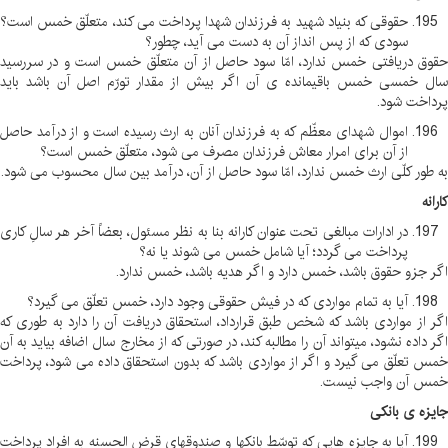
حقوقی که بنیاد شهید به فرزندان شهدا پرداخت می کند، متعلّق خمس است؟
سودی که از پس انداز آن به دست می آید، چطور؟
حقوق دریافتی خمس ندارد، امّا سود حاصل از آن متعلّق خمس است و در سررسید
سال خمسی خمس باقیمانده ی آن اگر بیش از مقدار تورّم اصل آن باشد باید
پرداخت شود
.
اموال شهدای معظّم که به فرزندان آنان به ارث رسیده است و از درآمد حاصل
از آن برای امرار معاش فرزندان مصرف می شود، متعلّق خمس است؟
به طور کلّی ارث خمس ندارد، امّا سود حاصل از آن، درآمد بین سال محسوب می شود
.
کارانه
در ادارات مبالغی تحت عنوان کارانه بنا به نظر مسئول، بعضاً آخر هر سالِ کاری
پرداخت می گردد؛ آیا شامل خمس می شوند یا نه؟
اگر جزو حقوق باشد، خمس دارد و اگر هدیه باشد، خمس ندارد
.
آیا به تمام مواردی که در فیش حقوقی وجود دارد، خمس تعلّق می گیرد؟
اگر از مواردی باشد که شخص طبق قرارداد، استحقاق دریافت آن را دارد به طوری که
اگر داده نشود، میتواند آن را مطالبه کند، در صورتی که از مخارج سال اضافه بیاید به آن
خمس تعلّق می گیرد و اگر از مواردی باشد که بدون استحقاق داده می شود، پرداخت
خمس آن واجب نیست
.
جایزه ی بانکی
آیا به جایزه هایی که توسّط بانکها و صندوقهای قرض الحسنه به افراد پرداخت