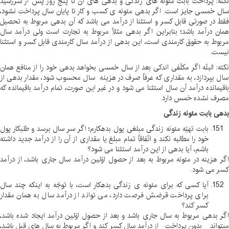
نکته: پرداخت بابت مئونه های زندگی و بدهی های آن تا پنج روز پس از سررسید
سال خمسی جایز است. اگر بدهی مئونه ی کسب و کار تا پایان سال پرداخت نشود،
فقط در صورتی قابل کسر و استثنا از درآمد می باشد که آن بدهی مربوط به تحصیل
همان درآمد باشد؛ بنابراین اگر بدهی مثلاً مربوط به تجارت است ولی درآمد سال
مربوط به حقوق کارمندی است، این بدهی از درآمد سال کارمندی قابل کسر و استثنا
نیست
.
نکته: البتّه اگر مکلّفی اندکی بعد از سال خمسی بخواهد بدهی خود را از منافع همان
سال بپردازد، به مقداری که عرفاً صرف در هزینه سال محسوب شود، مقدار بدهی از
باقیمانده درآمد آن سال استثنا می شود و در غیر این صورت، تمام درآمد باقیمانده که
مصرف نشده خمس دارد
.
بدهی بابت مئونه زندگی
بابت تهیّه مئونه زندگی مبلغی پول بدهکارم؛ اگر سر سال برسد و طلبکار پول
خود را مطالبه نکند و اتّفاقاً تمام مبلغ یا مقداری از آن را از درآمد جدید داشته
باشم، آیا بدهی از این درآمد استثنا می شود؟
اگر هزینه در مئونه مربوط به بعد از حصول اوّلین درآمد سال جاری باشد، از درآمد
کسر می شود
.
آیا کسی که برای مئونه ی زندگی بدهکار است، با توجّه به اینکه چند سال
برای پرداخت قرضش فرصت دارد، می تواند از درآمد سال به همان مقدار
کسر کند؟
اگر بدهی مربوط به سال جاری باشد و بعد از حصول اوّلین درآمد ایجاد شده باشد،
میتواند _ بدون پرداخت _ از درآمد سال کسر کند و اگر مربوط به سال های قبل باشد،