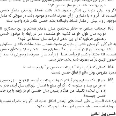
اگر وامی دریافت کنیم و قسط هایش سالهای متمادی طول بکشد، آیا قسط
های پرداخت شده در هر سال خمس دارد؟
اگر وام برای مئونه ی زندگی مصرف شده باشد، اقساط پرداختی متعلّق خمس
نیست، امّا اگر وام یا مقداری از آن مصرف نشده و موجود باشد، در صورتی که مقدار
موجود از وام بیش از مقدار اقساط باقیمانده باشد، خمس مقدار مازاد واجب است
.
اینجانب مبالغی به خاطر ساختمان منزل بدهکار هستم و این بدهکاری تا
دوازده سال طول خواهد کشید؛ خواهشمندم مرا در رابطه با موضوع خمس
راهنمایی فرمایید که آیا این بدهی از درآمد سال استثنا می شود؟
به طور کلّی اگر بدهی ناشی از مئونه ی مصرف شده _ مانند ساخت خانه ی مسکونی
_ باشد، پرداخت آن از درآمد سال _ حتّی سالهای بعد _ اشکال ندارد و متعلّق خمس
نیست، امّا استثنا و کسر از درآمد، فقط از درآمد سال مصرف، در صورتی که بعد از
حصول اوّلین درآمد مصرف شده باشد، جایز است
.
کسانی که قرض دارند آیا پرداخت خمس بر آنها واجب است؟
مجرّد مقروض بودن مانع از تعلّق خمس نیست
.
من از بانک مقداری وام گرفتم که وقت پرداخت آن بعد از تاریخ سال خمسی
ام فرامی رسد و میترسم که اگر آن مبلغ را امسال نپردازم، سال آینده قادر به
اداء آن نباشم؛ تکلیف من هنگام رسیدن سال خمسی ام در رابطه با پرداخت
خمس چیست؟
پرداخت اقساط _ حتّی قسط های آینده _ اشکال ندارد، امّا اگر وام مصرف نشده یا
سرمایه شده است، باید خمس آنها محاسبه و پرداخت شود
.
خمس پول امانتی