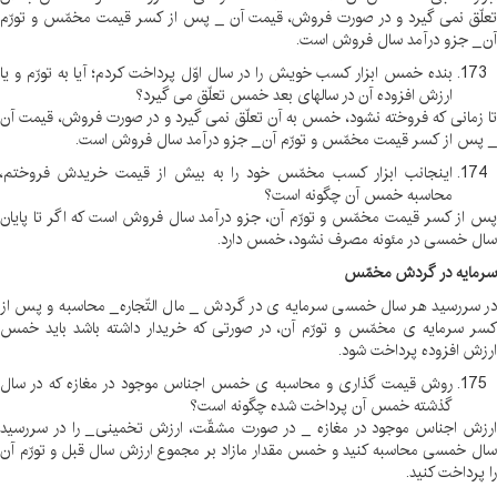
تعلّق نمی گیرد و در صورت فروش، قیمت آن _ پس از کسر قیمت مخمّس و تورّم
آن _ جزو درآمد سال فروش است
.
بنده خمس ابزار کسب خویش را در سال اوّل پرداخت کردم؛ آیا به تورّم و یا
ارزش افزوده آن در سالهای بعد خمس تعلّق می گیرد؟
تا زمانی که فروخته نشود، خمس به آن تعلّق نمی گیرد و در صورت فروش، قیمت آن
_ پس از کسر قیمت مخمّس و تورّم آن _ جزو درآمد سال فروش است
.
اینجانب ابزار کسب مخمّس خود را به بیش از قیمت خریدش فروختم،
محاسبه خمس آن چگونه است؟
پس از کسر قیمت مخمّس و تورّم آن، جزو درآمد سال فروش است که اگر تا پایان
سال خمسی در مئونه مصرف نشود، خمس دارد
.
سرمایه در گردش مخمّس
در سررسید هر سال خمسی سرمایه ی در گردش _ مال التّجاره _ محاسبه و پس از
کسر سرمایه ی مخمّس و تورّم آن، در صورتی که خریدار داشته باشد باید خمس
ارزش افزوده پرداخت شود
.
روش قیمت گذاری و محاسبه ی خمس اجناس موجود در مغازه که در سال
گذشته خمس آن پرداخت شده چگونه است؟
ارزش اجناس موجود در مغازه _ در صورت مشقّت، ارزش تخمینی _ را در سررسید
سال خمسی محاسبه کنید و خمس مقدار مازاد بر مجموع ارزش سال قبل و تورّم آن
را پرداخت کنید
.