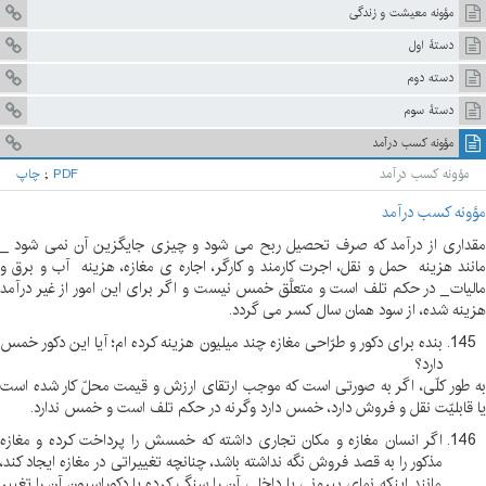
مؤونه معیشت و زندگی
دستۀ اول
دسته دوم
دستۀ سوم
مؤونه کسب درآمد
مؤونه کسب درآمد
PDF
;
چاپ
مؤونه کسب درآمد
مقداری از درآمد که صرف تحصیل ربح می شود و چیزی جایگزین آن نمی شود _
مانند هزینه حمل و نقل، اجرت کارمند و کارگر، اجاره ی مغازه، هزینه آب و برق و
مالیات _ در حکم تلف است و متعلَّق خمس نیست و اگر برای این امور از غیر درآمد
هزینه شده، از سود همان سال کسر می گردد
.
بنده برای دکور و طرّاحی مغازه چند میلیون هزینه کرده ام؛ آیا این دکور خمس
دارد؟
به طور کلّی، اگر به صورتی است که موجب ارتقای ارزش و قیمت محلّ کار شده است
یا قابلیّت نقل و فروش دارد، خمس دارد وگرنه در حکم تلف است و خمس ندارد
.
اگر انسان مغازه و مکان تجاری داشته که خمسش را پرداخت کرده و مغازه
مذکور را به قصد فروش نگه نداشته باشد، چنانچه تغییراتی در مغازه ایجاد کند،
مانند اینکه نمای بیرونی یا داخلی آن را سنگ کرده یا دکوراسیون آن را تغییر