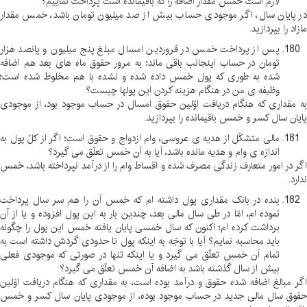
لازم است خمس مقدار اضافه را که باقیمانده است پرداخت نماییم؟
در پایان سال، اگر موجودی حساب بیش از صد میلیون تومان باشد، خمس مقدار
مازاد را بپردازید
.
پس از پرداخت خمس در فروردین امسال مبلغ پنج میلیون و پانصد هزار
تومان در حساب اینجانب باقی ماند؛ به مرور حقوق ماه های بعد هم اضافه
شده به طوری که پول خمس داده شده و نشده با هم مخلوط شده است؛
وظیفه ی من در هنگام هزینه کردن این پولها چیست؟
به مقداری که هنگام دریافت اوّلین حقوق امسال در حساب موجود بود، از موجودی
پایان سال کسر و خمس باقیمانده را بپردازید
.
مالی متشکّل از هدیه ی عروسی، وام ازدواج و حقوق است؛ اگر از کلّ پول به
اندازه ی وام و هدیه مانده باشد، آیا به آن خمس تعلّق می گیرد؟
اگر در امور متعارف زندگی مصرف شده و اقساط وام را از درآمد نپرداخته باشد، خمس
ندارد
.
بنده در بانک مقداری پول داشته ام که خمس آن را هم سر سال پرداخت
نموده ام، امّا در طی سال مالی بعد، چندین بار به این پول افزوده و یا از آن
برداشت کرده ام؛ اکنون که سال خمسی پایان یافته خمس این پول را چگونه
باید محاسبه نمایم؟ آیا با توجّه به اینکه پول تا حدودی گردش داشته است به
تمام آن خمس تعلّق می گیرد و یا اینکه تنها در صورتی که موجودی فعلی
بیش از سال گذشته باشد به اضافه آن خمس تعلّق می گیرد؟
اگر مبالغ اضافه شده حقوق و درآمد بوده است، به مقداری که هنگام دریافت اوّلین
حقوق سال مالی جدید در حساب موجود بوده، از موجودی پایان سال کسر و خمس