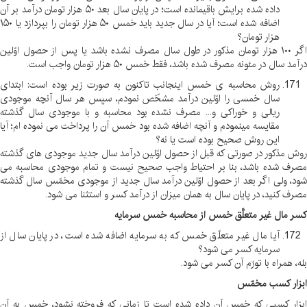
داده شده برایش باقیمانده است؛ در پایان سال بعد ۵۰ هزار تومان درآمد بر آن
اضافه شده است؛ آیا در سال جدید باید خمس ۵۰ هزار تومان را بپردازد یا ۱۵۰
هزار تومان؟
اگر ۱۰۰ هزار تومان مذکور در طول سال مصرف نشده باشد یا پس از حصول اوّلین
درآمد سال در مئونه مصرف شده باشد، فقط خمس ۵۰ هزار تومان واجب است
.
روش محاسبه ی خمس اینجانب تاکنون به صورت زیر بوده است: ابتدای
سال خمسی را اوّلین درآمد مشخّص نمودم، سپس هر سال آنچه موجودی
ریالی و خوراکی و... مصرف نشده بود محاسبه و با موجودی سال گذشته
مقایسه مینمودم و آنچه اضافه شده بود خمس آن را پرداخت می نموده ام؛ آیا
این روش صحیح بوده است یا نه؟
روش مذکور در صورتی که قبل از حصول اوّلین درآمد سال جدید موجودی های گذشته
مصرف شده باشد، بنا بر احتیاط واجب صحیح نیست و تمام موجودی محاسبه می
شود، ولی اگر بعد از حصول اوّلین درآمد سال جدید از موجودی مخمّس سال گذشته
مصرف کنید، در پایان سال به همان میزان از درآمد کسر و استثنا می شود
.
کسر مال غیر متعلَّق خمس از محاسبه خمس سرمایه
آیا مال غیر متعلّق خمس که به سرمایه اضافه شده است، در پایان سال از
سرمایه کسر می شود؟
بله، همراه با تورّم آن کسر می شود
.
ابزار کسب مخمّس
ابزار کسبی که خمس آن داده شده است تا زمانی که فروخته نشود، خمس به آن