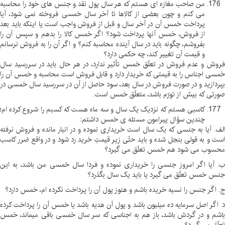
من صاحب مغازه ای هستم که هر سال پول نقد و جنس های خود را محاسبه
می کنم و چون بعضی از کالاها تا آخر سال خمسی فروخته نمی شود، آیا
پرداخت خمس آن در آخر سال و قبل از فروش واجب است یا اینکه باید بعد
از فروش، خمس آنها پرداخت شود؟ اگر خمس کالا را بدهم و سپس آن را
بفروشم، چگونه باید در سال آینده محاسبه کنم؟ و اگر آن را به فروش نرسانم
و قیمت آن تغییر کند، چه حکمی دارد؟
فروش و عدم فروش در تعلّق خمس تأثیر ندارد، در هر حال باید در سررسید سال
خمسی اجناس را به قیمتی که خریدار دارد و قابل فروش است محاسبه و خمس آن را
بپردازید و در صورت فروش در سال بعد، سود حاصل از آن در سررسید سال خمسی در
صورتی که بیش از تورّم باشد، متعلّق خمس است
.
کاسبی هستم که نزدیک یک سال و سه ماه هست که کسبم را شروع کرده ام؛
چندین سؤال پیرامون مسئله ی خمس داشتم
:
الف. آیا به جنسی که یک سال است خریداری نموده و در انبار مانده و فروش نرفته
است و به قولی بنجل شده و باید حتّی زیر قیمتِ خرید رد شود و در واقع ضرر کاسب
محسوب می شود هم خمس تعلّق می گیرد؟
ب. آیا اگر امروز جنسی را خریداری نموده و فردا سال خمسی من باشد، به این
جنس خمس تعلّق می گیرد یا باید یک سال بگذرد؟
ج. اگر جنس را نسیه خریده باشم و هنوز پول آن را پرداخت نکرده ام، خمس دارد؟
د. اگر اصل سرمایه ده میلیون باشد و پول آن هدیه باشد یا خمس آن را پرداخت کرده
باشم و در گردش باشد، باز هم به اجناسی که سر سال خمسی باقی میماند، خمس