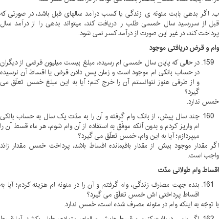
ب. اگر بدهی بابت مئونه ی زندگی یا کسب درآمد سالهای قبل باشد، در صورتی که
قبل از سررسید سال خمسی طلب را دریافت کند، میتواند بدهی را از درآمد سال
پرداخت کند، در غیر این صورت از درآمد کسر نمی شود
.
وام و قرض دریافتی موجود
در حالی که پایان سال خمسی ام رسیده، مبلغ بیست میلیون قرضی از دیگران
در حساب بانکی ام موجود است و زمان پس دادن قرض یا اقساط آن نرسیده
و از طرفی هنوز نتوانستم آن را خرج کنم؛ آیا به این مبلغ خمس تعلّق می
گیرد؟
خمس ندارد
.
چند سال پیش، از بانک وام گرفته و آن را به مدّت یک سال به حساب بانکی
ام واریز کردم و بدون آنکه موفّق به استفاده از آن وام شوم، هر ماه قسط آن را
میپردازم؛ آیا به این وام، خمس تعلّق می گیرد؟
اگر مقدار موجود بیش از مقدار باقیمانده اقساط باشد، پرداخت خمس مقدار زائد
واجب است
.
اقساط وام طولانی مدّت
بنده جهت مصارف زندگی، وام گرفتم و آن را در مئونه ام هزینه کردم؛ آیا به
اقساط پرداختی اش خمس تعلّق می گیرد؟
با توجّه به اینکه وام در مئونه مصرف شده است، خمس ندارد
.