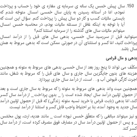
سال پیش خمس یک ساله ی سرمایه ی مغازه ی خود را حساب و پرداخت
نمودم، امّا در آستانه رسیدن به پایان سال خمسی امسال متوجّه شدم که
بایستی مالیّات کسب و کار دو سال پیش را پرداخت کنم. سؤال این است که
آیا با توجّه به اینکه غافل از مسئله مالیات بودم، در محاسبه خمس امسال
میتوانم مالیّات سال های گذشته را از سرمایه استثنا کنم؟
میتوانید قبل از سررسید سال خمسی، بدهی سال های قبل را از درآمد امسال
پرداخت کنید، امّا کسر و استثنای آن در صورتی ممکن است که بدهی مربوط به همان
سال باشد
.
بدهی و مال قرضی
مکلّف می تواند تا پنج روز بعد از سال خمسی بدهی های مربوط به مئونه و همچنین
هزینه های بدون جایگزین سال جاری و سال های قبل را که مربوط به شغل، مانند
اجرت کارگر، قبوض آب و.. . است، از درآمد سال جاری بپردازد
.
همچنین میت واند بدهی های مربوط به مئونه را که مربوط به سال جاری است و بعد
از حصول اوّلین درآمد سال ایجاد شده است را _ بدون پرداخت _ از درآمد سال کسر
کند، امّا بدهی (بابت قرض یا خرید نسیه مئونه زندگی) که قبل از حصول اوّلین درآمد
سال جدید به وجود آمده، بنا بر احتیاط واجب قابل کسر و استثنا از درآمد نیست
.
و نیز میتواند مبالغی را که متعلَّق خمس نبوده است _ مانند هدیه، ارث، پول مخمّس
_ و پس از حصول اوّلین درآمد سال در مصارف فوق مصرف کرده است، از درآمد سال
کسر کند
.