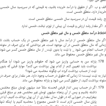
تعلّق می گیرد؟
الف و ب. اگر از حقوق یا درآمد خریده باشید، به قیمتی که در سررسید سال خمسی
خریدار دارد، متعلّق خمس است
.
ج. رشد قیمت آن در سررسید سال خمسی متعلّق خمس است
.
د. اگر مقدار رشد ارزش و قیمت آن بیش از تورّم نباشد، خمس ندارد
.
اختلاط درآمد متعلّق خمس و مال غیر متعلّق خمس
اگر مال متعلّق خمس از درآمد سال با غیر متعلّق خمس در یک حساب باشد، تا
زمانی که مال متعلّق خمس در آن موجود است، هر برداشتی که برای صرف در مئونه
از حساب انجام می شود _ با نیّت یا بدون نیّت _ از مال متعلّق خمس کسر می شود
و مال غیر متعلّق خمس محفوظ می ماند
.
یارانه من به حسابی واریز می شود که حقوقم واریز می شود؛ آیا هنگام
برداشت باید تعیین کنم از کدام پول برداشت می کنم؟ موارد قبلی که بدون
نیّت از حساب برداشت کرده ام، چگونه محاسبه می شود؟
نیاز به نیّت نیست؛ تا زمانی که حقوق در حساب وجود دارد، هر مقدار برای صرف در
مئونه برداشت کنید، از حقوق کسر می شود و یارانه محفوظ می ماند
.
اگر در حساب پس انداز قرض الحسنه مثلاً صد میلیون تومان مبلغ مخمّس
داشته باشیم و پس از آن پنجاه میلیون تومان غیر مخمّس هم بر مبلغ قبلی
بیفزاییم، در صورتی که در طول سال مقداری از آن پول برداشت کنیم، آیا در
پایان سال خمسی لازم است تا خمس مجموع را محاسبه کنیم یا اینکه تنها