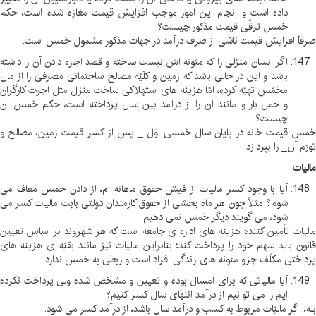
داده است و انجام این امور موجب افزایش قیمت مغازه شده است، حکم
خمس ترقّی قیمت مذکور چیست؟
صرفاً افزایش قیمت ناشی از صرف درآمد در جهات مذکور مشمول خمس است
.
اگر انسان منزلی را که مئونه اش نیست ساخته و قصد اجاره دادن آن را داشته
باشد و این در حالی باشد که زمین و کلّیّه مصالح ساختمانی مصرفی را از مال
مخمّس تهیّه کرده، امّا هزینه های استهلاکی ساخت منزل مثل اجرت کارگران
و حمل بار و مانند آن را از درآمد بین سال پرداخته است، حکم خمس آن
چیست؟
خمس قیمت خانه در پایان سال خمسی اوّل _ پس از کسر قیمت زمین، مصالح و
تورّم آن _ را بپردازد
.
مالیات
آیا با وجود کسر مالیات از فیش حقوق ماهانه ام، از دادن خمس معاف می
شوم؟ مثلاً چون هر ماه بخشی از حقوق کارمندان دولتی بابت مالیات کسر می
شود، می گویند دیگر خمس نمی دهیم
.
مالیات تأمین کننده هزینه های اداره ی جامعه است که هر شهروند بر اساس تعیین
قانون باید سهم خود را پرداخت کند؛ بنابراین مالیات نیز مانند بقیّه ی هزینه های
پرداختی مکلّف جزو مئونه های زندگی افراد است و ربطی به خمس ندارد
.
آیا مالیاتی که برای امسال بوده و تعیین و مشخّص شده ولی پرداخت نکرده
ایم را می توانیم از درآمد انتهای سال کسر کنیم؟
بله، اگر مالیّات مربوط به کسب و درآمد سال باشد، از درآمد کسر می شود
.