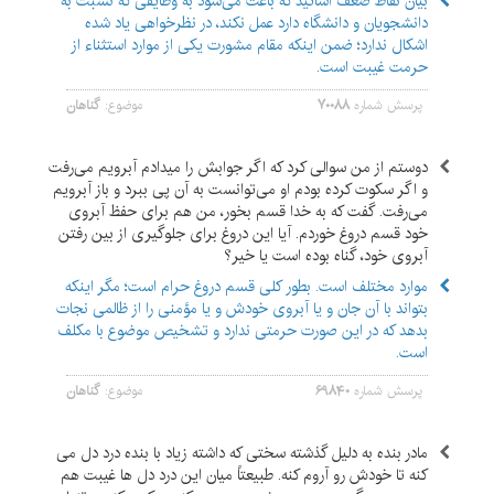
بیان نقاط ضعف اساتید که باعث می‌شود به وظایفی که نسبت به
دانشجویان و دانشگاه دارد عمل نکند، در نظرخواهی یاد شده
اشکال ندارد؛ ضمن اینکه مقام مشورت یکی از موارد استثناء از
حرمت غیبت است.
پرسش شماره
۷۰۰۸۸
موضوع:
گناهان
دوستم از من سوالی کرد که اگر جوابش را میدادم آبرویم می‌رفت
و اگر سکوت کرده بودم او می‌توانست به آن پی ببرد و باز آبرویم
می‌رفت. گفت که به خدا قسم بخور، من هم برای حفظ آبروی
خود قسم دروغ خوردم. آیا این دروغ برای جلوگیری از بین رفتن
آبروی خود، گناه بوده است یا خیر؟
موارد مختلف است. بطور کلی قسم دروغ حرام است؛ مگر اینکه
بتواند با آن جان و یا آبروی خودش و یا مؤمنی را از ظالمی نجات
بدهد که در این صورت حرمتی ندارد و تشخیص موضوع با مکلف
است.
پرسش شماره
۶۹۸۴۰
موضوع:
گناهان
مادر بنده به دلیل گذشته سختی که داشته زیاد با بنده درد دل می
کنه تا خودش رو آروم کنه. طبیعتاً میان این درد دل ها غیبت هم