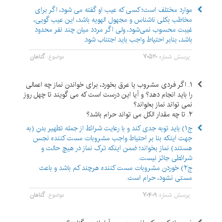
موارد مختلف است؛ کسی که عیب او گفته می شود، اگر برای
مخاطب بکلی ناشناس و مجهول الهویه باشد، این عیب گویی،
غیبت محسوب نمی‌شود، ولی اگر مردد میان چند نفر محدود
باشد، بنابر احتیاط واجب باید اجتناب شود.
پرسش شماره
۷۰۵۲۰
موضوع:
گناهان
۱. اگر فردی مشروب یا عرق بخورد، برای خواندن نماز چه اعمالی
را باید انجام دهد؟ و آیا این درست است که می گویند تا چهل روز
نمی تواند نماز بخواند؟
۲. تا چه مقدار الکل می تواند حرام باشد؟
ج۱) باید توبه جدی کند و با رعایت شرائط از جمله تطهیر بدن (به
جهت اینکه بنا بر احتیاط واجب مشروبات مست کننده نجس
هستند) نماز بخواند؛ ضمن اینکه ترک نماز در هیچ حالت و
شرائطی جائز نیست.
ج۲) خوردن مشروبات مست کننده هرچند کم باشد و باعث
مستی نشود، حرام است.
پرسش شماره
۷۰۴۰۹
موضوع:
گناهان