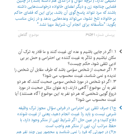
تکلیفی ندارد، (گرچه اموال و درآمدی هم داشته باشد) در چنین
فضایی چنانچه زن و دیگر اعضای خانواده درخواست‌‌هایی داشته
باشند که مرد نتواند پاسخ‌‌گوی آن باشد، برای این که فضای حاکم
بر خانواده تلخ نشود، می‌‌تواند وعده‌‌هایی بدهد و در زمان مناسب
بگوید: "متأسفانه برای انجام آن، شرایط مهیا نشد."
پرسش شماره
۶۹۵۴۱
موضوع:
گناهان
۱. اگر در جایی باشیم و عده ای غیبت کنند و ما قادر به ترک آن
مکان نباشیم و تذکّر به غیبت کننده بی احترامی و حمل بر بی
ادبی تلقی شود، حکم چیست؟
۲. اگر صحبت از شخص سوّمی باشد که طرف مقابل آن شخص را
ندیده و نمی شناسد، غیبت محسوب می شود؟
۳. اگر دو شخص در مورد شخص سومی صحبت کنند، که هر دو
نفر به آن موضوع آگاهی دارند، (به عنوان مثال صحبت در مورد
دروغ گویی شخصی که هر دو نفر به این موضوع آگاه هستند) آیا
غیبت محسوب می شود؟
ج۱) صرف تلقی بی احترامی در فرض سؤال مجوز ترک وظیفه
شرعی نیست و باید ردّ غیبت انجام دهید، یعنی از غیبت شونده
دفاع کنید؛ و در عین حال اگر شرایط نهی از منکر وجود دارد، با
حفظ مراتب آن، نهی از منکر هم واجب است.
ج۲) در صورتی که فرد را نمی شناسد و محصور بین چند نفر هم