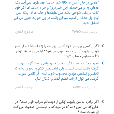
"فلانی در حال آمدن به خانۀ شما است." بعد طرف نمی‌آید، یک
عده‌ای به او می‌خندند. این خبر دروغ و حرام است. اما اگر خود
کذب در مقام شوخی باشد مثل لطیفه‌ها و جک ها نه اینکه مثل
نوع اوّل هدف از کذب، شوخی باشد، در این صورت چنین دروغی
اشکال ندارد.
پرسش شماره
۷۳۱۴۵
موضوع:
گناهان
اگر از کسی بپرسم: «چه کسی زیرابت را زده است؟» و او اسم
فرد را بیاورد، آیا غیبت محسوب می‌شود؟ آیا می‌تواند به عنوان
تظلم مظلوم حساب شود؟
موارد مختلف است؛ اگر به قصد خیرخواهی، افشاگری صورت
گرفته باشد، غیبت نیست ولی نباید لحن کلام به نحوی باشد که
تحقیر و تنقیص مؤمن محسوب شود. البته اگر ظلمی صورت
گرفته، می توان از باب تظلم گفت و اشکال ندارد.
پرسش شماره
۷۰۵۴۶
موضوع:
گناهان
اگر برادرم به من بگوید، "یکی از دوستانم شراب خوار است"، در
حالی که من نمی دانم که در مورد کدام دوستش صحبت می کند،
آیا غیبت است؟