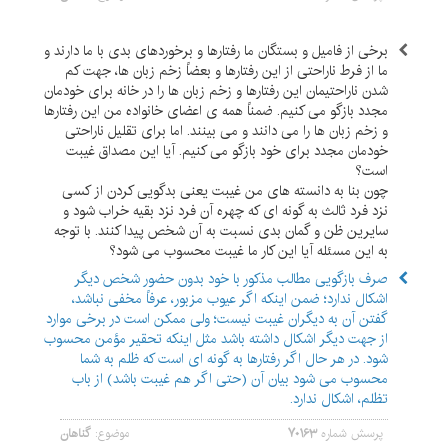
برخی از فامیل و بستگان ما رفتارها و برخوردهای بدی با ما دارند و
ما از فرط ناراحتی از این رفتارها و بعضاً زخم زبان ها، جهت کم
شدن ناراحتیمان این رفتارها و زخم زبان ها را در خانه برای خودمان
مجدد بازگو می کنیم. ضمناً همه ی اعضای خانواده من این رفتارها
و زخم زبان ها را می دانند و می بینند. اما برای تقلیل ناراحتی
خودمان مجدد برای خود بازگو می کنیم. آیا این مصداق غیبت
است؟
چون بنا به دانسته های من غیبت یعنی بدگویی کردن از کسی
نزد فرد ثالث به گونه ای که چهره آن فرد نزد بقیه خراب شود و
سایرین ظن و گمان بدی نسبت به آن شخص پیدا کنند. با توجه
به این مسئله آیا این کار ما غیبت محسوب می شود؟
صرف بازگویی مطالب مذکور با خود بدون حضور شخص دیگر
اشکال ندارد؛ ضمن اینکه اگر عیوب مزبور، عرفاً مخفی نباشد،
گفتن آن به دیگران غیبت نیست؛ ولی ممکن است در برخی موارد
از جهت دیگر اشکال داشته باشد مثل اینکه تحقیر مؤمن محسوب
شود. در هر حال اگر رفتارها به گونه ای است که ظلم به شما
محسوب می شود بیان آن (حتی اگر هم غیبت باشد) از باب
تظلم، اشکال ندارد.
پرسش شماره
۷۰۱۶۳
موضوع:
گناهان