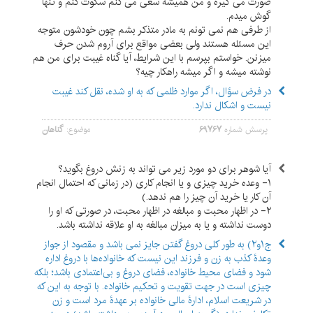
صورت می گیره و من همیشه سعی می کنم سکوت کنم و تنها
گوش میدم.
از طرفی هم نمی تونم به مادر متذکر بشم چون خودشون متوجه
این مسئله هستند ولی بعضی مواقع برای آروم شدن حرف
میزنن. خواستم بپرسم با این شرایط، آیا گناه غیبت برای من هم
نوشته میشه و اگر میشه راهکار چیه؟
در فرض سؤال، اگر موارد ظلمی که به او شده، نقل کند غیبت
نیست و اشکال ندارد.
پرسش شماره
۶۹۷۶۷
موضوع:
گناهان
آیا شوهر برای دو مورد زیر می تواند به زنش دروغ بگوید؟
۱- وعده خرید چیزی و یا انجام کاری (در زمانی که احتمال انجام
آن کار یا خرید آن چیز را هم ندهد.)
۲- در اظهار محبت و مبالغه در اظهار محبت، در صورتی که او را
دوست نداشته و یا به میزان مبالغه به او علاقه نداشته باشد.
ج۱و۲) به طور کلی دروغ گفتن جایز نمی باشد و مقصود از جواز
وعدۀ کذب به زن و فرزند این نیست که خانواده‌ها با دروغ اداره
شود و فضای محیط خانواده، فضای دروغ و بی‌اعتمادی باشد؛ بلکه
چیزی است در جهت تقویت و تحکیم خانواده. با توجه به این که
در شریعت اسلام، ادارۀ مالی خانواده بر عهدۀ مرد است و زن