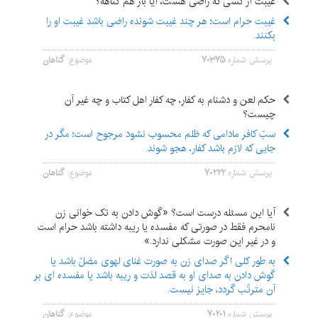
غیبت از کسی که راضی هست، آیا باز هم گناهه؟
غیبت حرام است؛ هر چند غیبت شونده راضی باشد غیبت او را
بکنند.
پرسش شماره
۷۰۳۷۵
موضوع:
گناهان
حکم لعن و دشنام به کفار، چه کفار اهل کتاب و چه غیر آن
چیست؟
سبّ کافر مادامی که ظلم محسوب نشود مرجوح است؛ مگر در
‌‌جایی‌‌ که لازم باشد کفار، هجو شوند.
پرسش شماره
۷۰۲۲۲
موضوع:
گناهان
آیا این مسئله درست است؟ «گوش دادن به تک خوانی زن
نامحرم فقط در صورتی که مفسده یا ریبه داشته باشد حرام است
و در غیر این صورت مشکلی ندارد.»
به طور کلی اگر صدای زن به صورت غنای لهوی مضلّ باشد یا
گوش دادن به صدای او به قصد لذت و ریبه باشد یا مفسده ای بر
آن مترتّب گردد، جایز نیست.
پرسش شماره
۷۰۲۰۱
موضوع:
گناهان