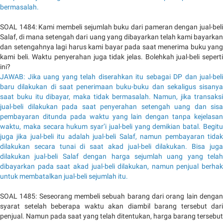
bermasalah.
SOAL 1484: Kami membeli sejumlah buku dari pameran dengan jual-beli
Salaf, di mana setengah dari uang yang dibayarkan telah kami bayarkan
dan setengahnya lagi harus kami bayar pada saat menerima buku yang
kami beli. Waktu penyerahan juga tidak jelas. Bolehkah jual-beli seperti
ini?
JAWAB: Jika uang yang telah diserahkan itu sebagai DP dan jual-beli
baru dilakukan di saat penerimaan buku-buku dan sekaligus sisanya
saat buku itu dibayar, maka tidak bermasalah. Namun, jika transaksi
jual-beli dilakukan pada saat penyerahan setengah uang dan sisa
pembayaran ditunda pada waktu yang lain dengan tanpa kejelasan
waktu, maka secara hukum syar’i jual-beli yang demikian batal. Begitu
juga jika jual-beli itu adalah jual-beli Salaf, namun pembayaran tidak
dilakukan secara tunai di saat akad jual-beli dilakukan. Bisa juga
dilakukan jual-beli Salaf dengan harga sejumlah uang yang telah
dibayarkan pada saat akad jual-beli dilakukan, namun penjual berhak
untuk membatalkan jual-beli sejumlah itu.
SOAL 1485: Seseorang membeli sebuah barang dari orang lain dengan
syarat setelah beberapa waktu akan diambil barang tersebut dari
penjual. Namun pada saat yang telah ditentukan, harga barang tersebut