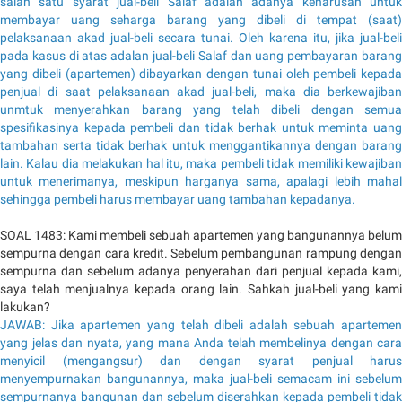
salah satu syarat jual-beli Salaf adalah adanya keharusan untuk
membayar uang seharga barang yang dibeli di tempat (saat)
pelaksanaan akad jual-beli secara tunai. Oleh karena itu, jika jual-beli
pada kasus di atas adalan jual-beli Salaf dan uang pembayaran barang
yang dibeli (apartemen) dibayarkan dengan tunai oleh pembeli kepada
penjual di saat pelaksanaan akad jual-beli, maka dia berkewajiban
unmtuk menyerahkan barang yang telah dibeli dengan semua
spesifikasinya kepada pembeli dan tidak berhak untuk meminta uang
tambahan serta tidak berhak untuk menggantikannya dengan barang
lain. Kalau dia melakukan hal itu, maka pembeli tidak memiliki kewajiban
untuk menerimanya, meskipun harganya sama, apalagi lebih mahal
sehingga pembeli harus membayar uang tambahan kepadanya.
SOAL 1483: Kami membeli sebuah apartemen yang bangunannya belum
sempurna dengan cara kredit. Sebelum pembangunan rampung dengan
sempurna dan sebelum adanya penyerahan dari penjual kepada kami,
saya telah menjualnya kepada orang lain. Sahkah jual-beli yang kami
lakukan?
JAWAB: Jika apartemen yang telah dibeli adalah sebuah apartemen
yang jelas dan nyata, yang mana Anda telah membelinya dengan cara
menyicil (mengangsur) dan dengan syarat penjual harus
menyempurnakan bangunannya, maka jual-beli semacam ini sebelum
sempurnanya bangunan dan sebelum diserahkan kepada pembeli tidak